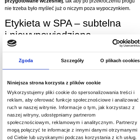
przygotowane wcześniej
, tak aby po przekroczeniu progu
nie trzeba było myśleć już o niczym poza wypoczynkiem.
Etykieta w SPA – subtelna
i niewypowiedziana
Etykieta w SPA nie polega na zasadach wypisanych
na ścianach drukowanymi literami. Tu wiele rzeczy
rozumie się bez słów. Nie musisz wiedzieć, co robić „krok
Zgoda
Szczegóły
O plikach cookies
po kroku” – w tej przestrzeni rytm wyznacza ciało. Jedyną
rzeczą, której warto dopilnować, jest prysznic
przed wejściem do jacuzzi lub sauny (to ważne m.in. dla
Niniejsza strona korzysta z plików cookie
czystości wód i urządzeń). Poza tym – wystarczy pozwolić
Wykorzystujemy pliki cookie do spersonalizowania treści i
sobie na
płynne przejście od gwaru codzienności
reklam, aby oferować funkcje społecznościowe i analizować
i natłoku obowiązków do błogiej ciszy, która zawsze
ruch w naszej witrynie. Informacje o tym, jak korzystasz z
panuje w środku i strefy wolnej od zobowiązań
.
naszej witryny, udostępniamy partnerom
Telefon? Najlepiej odłóż go na bok. Nie będzie
społecznościowym, reklamowym i analitycznym. Partnerzy
Ci tu potrzebny. Ten świat działa bez powiadomień.
mogą połączyć te informacje z innymi danymi otrzymanymi
od Ciebie lub uzyskanymi podczas korzystania z ich usług.