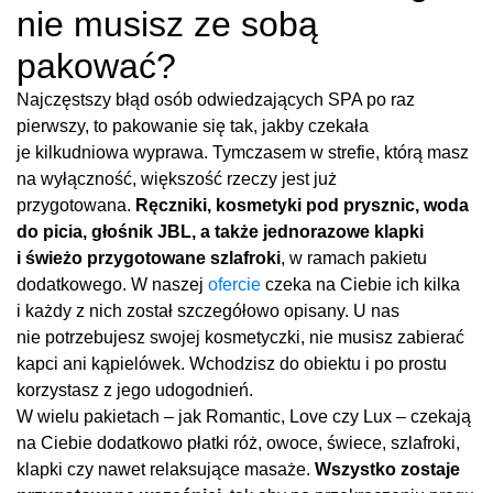
nie musisz ze sobą
pakować?
Najczęstszy błąd osób odwiedzających SPA po raz
pierwszy, to pakowanie się tak, jakby czekała
je kilkudniowa wyprawa. Tymczasem w strefie, którą masz
na wyłączność, większość rzeczy jest już
przygotowana.
Ręczniki, kosmetyki pod prysznic, woda
do picia, głośnik JBL, a także jednorazowe klapki
i świeżo przygotowane szlafroki
, w ramach pakietu
dodatkowego. W naszej
ofercie
czeka na Ciebie ich kilka
i każdy z nich został szczegółowo opisany. U nas
nie potrzebujesz swojej kosmetyczki, nie musisz zabierać
kapci ani kąpielówek. Wchodzisz do obiektu i po prostu
korzystasz z jego udogodnień.
W wielu pakietach – jak Romantic, Love czy Lux – czekają
na Ciebie dodatkowo płatki róż, owoce, świece, szlafroki,
klapki czy nawet relaksujące masaże.
Wszystko zostaje