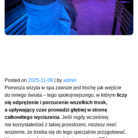
Jak przygotować się
do pierwszej wizyty
w spa?
Posted on
2025-11-09
|
by
admin
Pierwsza wizyta w spa zawsze jest trochę jak wejście
do innego świata – tego spokojniejszego, w którym
liczy
się odprężenie i porzucenie wszelkich trosk,
a upływający czas prowadzi głębiej w stronę
całkowitego wyciszenia
. Jeśli nigdy wcześniej
nie korzystałeś/aś z takiej przestrzeni, możesz mieć
wrażenie, że trzeba się do tego specjalnie przygotować.