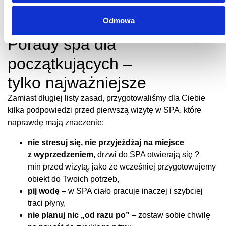
żeby przekonać tych, którzy nie są pewni. Ci,
Odmowa
którzy spróbują raz, wracają na dłużej.
Porady spa dla
początkujących –
tylko najważniejsze
Zamiast długiej listy zasad, przygotowaliśmy dla Ciebie
kilka podpowiedzi przed pierwszą wizytę w SPA, które
naprawdę mają znaczenie:
nie stresuj się, nie przyjeżdżaj na miejsce
z wyprzedzeniem
, drzwi do SPA otwierają się ?
min przed wizytą, jako że wcześniej przygotowujemy
obiekt do Twoich potrzeb,
pij wodę
– w SPA ciało pracuje inaczej i szybciej
traci płyny,
nie planuj nic „od razu po”
– zostaw sobie chwilę