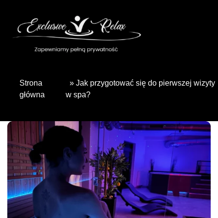
Skip
to
content
Strona
» Jak przygotować się do pierwszej wizyty
główna
w spa?